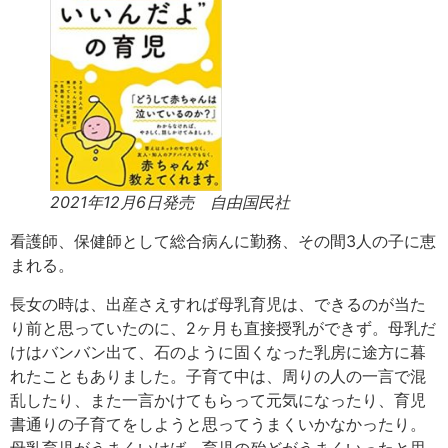
2021年12月6日発売 自由国民社
看護師、保健師として総合病んに勤務、その間3人の子に恵
まれる。
長女の時は、出産さえすれば母乳育児は、できるのが当た
り前と思っていたのに、2ヶ月も直接授乳ができず。母乳だ
けはバンバン出て、石のように固くなった乳房に途方に暮
れたこともありました。子育て中は、周りの人の一言で混
乱したり、また一言かけてもらって元気になったり、育児
書通りの子育てをしようと思ってうまくいかなかったり。
母乳育児がうまくいけば、育児の殆どがうまくいったと思