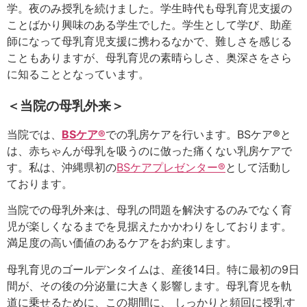
学。夜のみ授乳を続けました。学生時代も母乳育児支援の
ことばかり興味のある学生でした。学生として学び、助産
師になって母乳育児支援に携わるなかで、難しさを感じる
こともありますが、母乳育児の素晴らしさ、奥深さをさら
に知ることとなっています。
＜当院の母乳外来＞
当院では、
BSケア®
での乳房ケアを行います。BSケア®と
は、赤ちゃんが母乳を吸うのに倣った痛くない乳房ケアで
す。私は、沖縄県初の
BSケアプレゼンター®
として活動し
ております。
当院での母乳外来は、母乳の問題を解決するのみでなく育
児が楽しくなるまでを見据えたかかわりをしております。
満足度の高い価値のあるケアをお約束します。
母乳育児のゴールデンタイムは、産後14日。特に最初の9日
間が、その後の分泌量に大きく影響します。母乳育児を軌
道に乗せるために、この期間に、 しっかりと頻回に授乳す