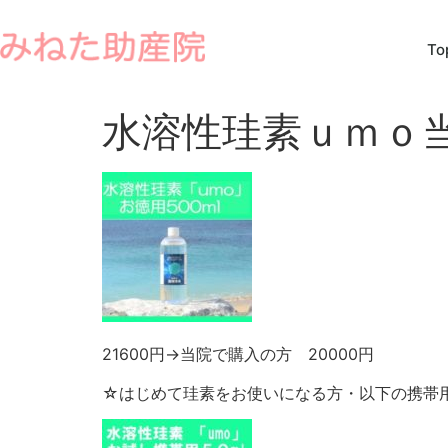
To
水溶性珪素ｕｍｏ
21600円→当院で購入の方 20000円
☆はじめて珪素をお使いになる方・以下の携帯用