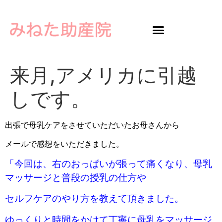
来月,アメリカに引越
しです。
出張で母乳ケアをさせていただいたお母さんから
メールで
感想をいただきました。
「今回は、右のおっぱいが張って痛くなり、母乳
マッサージと普段の授乳の仕方や
セルフケアのやり方を教えて頂きました。
ゆっくりと時間をかけて丁寧に母乳をマッサージ