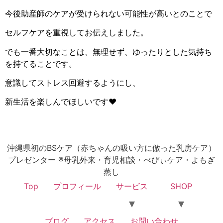
今後助産師のケアが受けられない可能性が高いとのことで
セルフケアを重視してお伝えしました。
でも一番大切なことは、無理せず、ゆったりとした気持ち
を持てることです。
意識してストレス回避するようにし、
新生活を楽しんでほしいです♥
沖縄県初のBSケア（赤ちゃんの吸い方に倣った乳房ケア）
プレゼンター ®母乳外来・育児相談・べびぃケア・よもぎ
蒸し
Top
プロフィール
サービス
SHOP
ブログ
アクセス
お問い合わせ