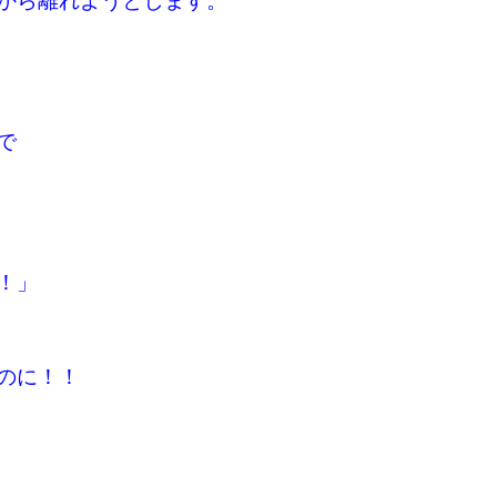
から離れようとします。
で
！」
のに！！